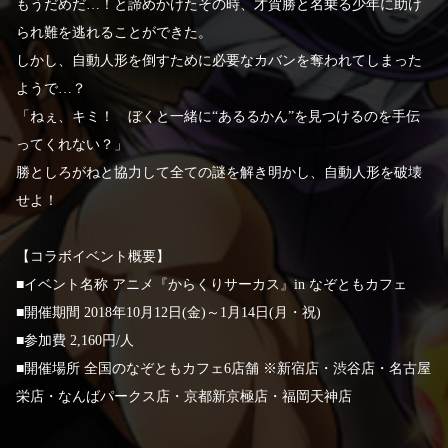
もうだめだ…！と諦めかけたその時、才賀勝と名乗る少年に助け
られ難を逃れることができた。
しかし、自動人形を倒すために必要なカバンを奪われてしまった
ようで…？
「ねぇ、キミ！ ぼくと一緒に“あるるかん”を見つけるのを手伝
ってくれない？」
勝としろがねと協力して全ての謎を解き明かし、自動人形を破壊
せよ！
【コラボイベント概要】
■イベント名称 アニメ『からくりサーカス』in なぞともカフェ
■開催期間 2018年10月12日(金)～1月14日(月・祝)
■参加費 2,160円/人
■開催場所 全国のなぞともカフェ6店舗 ※新宿店・渋谷店・名古屋
栄店・なんばパークス店・京都新京極店・福岡天神店