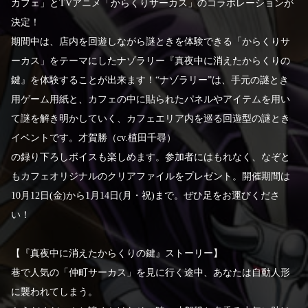
カフェ」とTVアニメ「からくりサーカス」のコラボレーションが
決定！
期間中は、店内を回遊しながら謎ときを体験できる「からくりサ
ーカス」をテーマにしたナゾラリー『真夜中に消えたからくりの
鍵』を体験することが出来ます！“ナゾラリー”は、手元の謎とき
用ゲーム用紙と、カフェの中に貼られたパネルやアイテムを用い
て謎を解き明かしていく、カフェエリア内を巡る回遊型の謎とき
イベントです。才賀勝（cv.植田千尋）
の録り下ろしボイスも楽しめます。参加者にはもれなく、なぞと
もカフェオリジナルのクリアファイルをプレゼント。開催期間は
10月12日(金)から1月14日(月・祝)まで。ぜひ足をお運びくださ
い！
【『真夜中に消えたからくりの鍵』ストーリー】
巷で人気の「仲町サーカス」を見に行く途中、あなたは自動人形
に襲われてしまう。