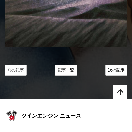
前の記事
記事一覧
次の記事
arrow_upward
ツインエンジン ニュース