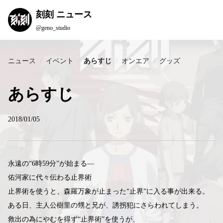
刻刻 ニュース
@geno_studio
ニュース
イベント
あらすじ
オンエア
グッズ
あらすじ
2018/01/05
永遠の“6時59分”が始まる―
佑河家に代々伝わる止界術
止界術を使うと、森羅万象が止まった“止界”に入る事が出来る。
ある日、主人公樹里の甥と兄が、誘拐犯にさらわれてしまう。
救出の為にやむを得ず“止界術”を使うが、