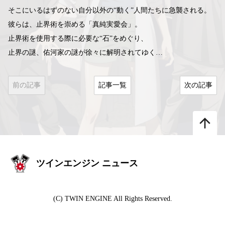
そこにいるはずのない自分以外の“動く”人間たちに急襲される。
彼らは、止界術を崇める「真純実愛会」。
止界術を使用する際に必要な“石”をめぐり、
止界の謎、佑河家の謎が徐々に解明されてゆく…
前の記事
記事一覧
次の記事
arrow_upward
ツインエンジン ニュース
(C) TWIN ENGINE All Rights Reserved.