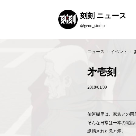
刻刻 ニュース
@geno_studio
ニュース
イベント
㐧壱刻
2018/01/09
佑河樹里は、家族との同
そんな日常は一本の電話
誘拐された兄と甥。