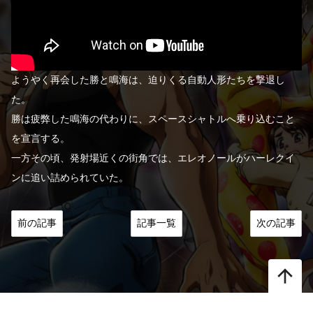
ようやく再会した勝と鳴海は、迫りくる自動人形たちを撃退し
た。
勝は疲弊した鳴海の代わりに、スペースシャトルへ乗り込むこと
を宣言する。
一方その頃、発射場近くの街角では、エレオノールがハーレクイ
ンに追い詰められていた。
前の記事
記事一覧
次の記事
arrow_upward