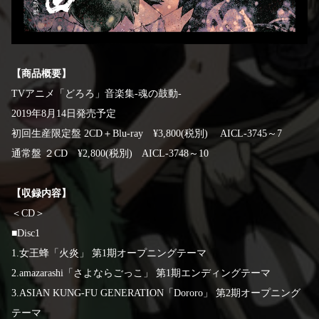
【商品概要】
TVアニメ「どろろ」音楽集-魂の鼓動-
2019年8月14日発売予定
初回生産限定盤 2CD＋Blu-ray ¥3,800(税別) AICL-3745～7
通常盤 ２CD ¥2,800(税別) AICL-3748～10
【収録内容】
＜CD＞
■Disc1
1.女王蜂「火炎」 第1期オープニングテーマ
2.amazarashi「さよならごっこ」 第1期エンディングテーマ
3.ASIAN KUNG-FU GENERATION「Dororo」 第2期オープニング
テーマ