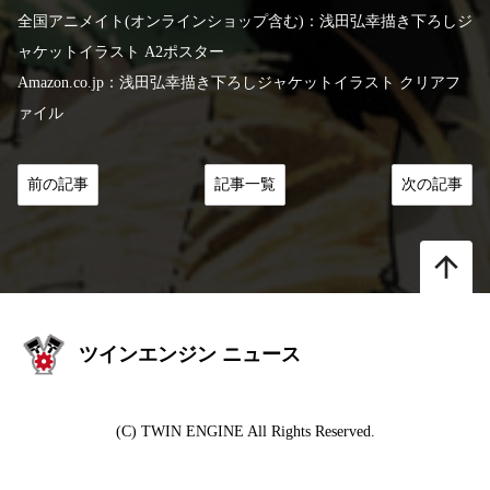
全国アニメイト(オンラインショップ含む)：浅田弘幸描き下ろしジ
ャケットイラスト A2ポスター
Amazon.co.jp：浅田弘幸描き下ろしジャケットイラスト クリアフ
ァイル
前の記事
記事一覧
次の記事
arrow_upward
ツインエンジン ニュース
(C) TWIN ENGINE All Rights Reserved.