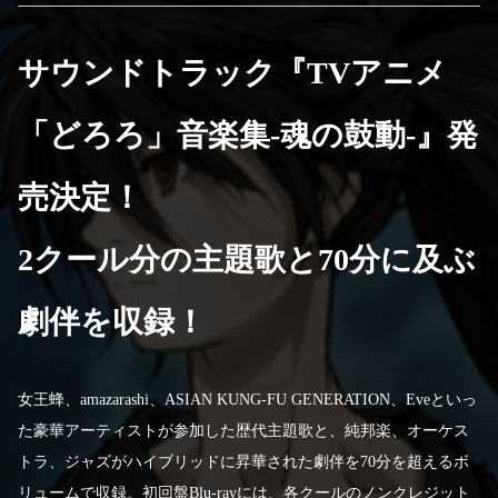
サウンドトラック『TVアニメ
「どろろ」音楽集-魂の鼓動-』発
売決定！
2クール分の主題歌と70分に及ぶ
劇伴を収録！
女王蜂、amazarashi、ASIAN KUNG-FU GENERATION、Eveといっ
た豪華アーティストが参加した歴代主題歌と、純邦楽、オーケス
トラ、ジャズがハイブリッドに昇華された劇伴を70分を超えるボ
リュームで収録。初回盤Blu-rayには、各クールのノンクレジット