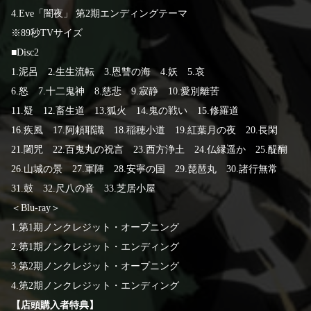
4.Eve「闇夜」 第2期エンディングテーマ
※89秒TVサイズ
■Disc2
1.泥呂 2.生生流転 3.恩讐の海 4.妖 5.哀
6.怒 7.十二鬼神 8.慈悲 9.寂静 10.愛別離苦
11.疑 12.畜生道 13.狐火 14.鬼の戦い 15.修羅道
16.疾風 17.阿頼耶識 18.稲穂小道 19.紅葉月の夜 20.長閑
21.闍咒 22.百鬼丸の祝言 23.西方浄土 24.仏縁遥か 25.醍醐
26.山城の景 27.軍陣 28.安寧の国 29.琵琶丸 30.諸行無常
31.鼓 32.尺八の音 33.芝居小屋
＜Blu-ray＞
1.第1期ノンクレジット・オープニング
2.第1期ノンクレジット・エンディング
3.第2期ノンクレジット・オープニング
4.第2期ノンクレジット・エンディング
【店頭購入者特典】