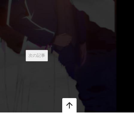
次の記事
arrow_upward